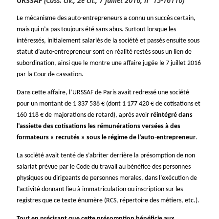
URSSAF
(
Cass. civ., 2e ch., 7 juillet 2016, n° 15-16110)
Le mécanisme des auto-entrepreneurs a connu un succès certain,
mais qui n’a pas toujours été sans abus. Surtout lorsque les
intéressés, initialement salariés de la société et passés ensuite sous
statut d’auto-entrepreneur sont en réalité restés sous un lien de
subordination, ainsi que le montre une affaire jugée le 7 juillet 2016
par la Cour de cassation.
Dans cette affaire, l’URSSAF de Paris avait redressé une société
pour un montant de 1 337 538 € (dont 1 177 420 € de cotisations et
160 118 € de majorations de retard), après avoir
réintégré dans
l’assiette des cotisations les rémunérations versées à des
formateurs « recrutés » sous le régime de l’auto-entrepreneur
.
La société avait tenté de s’abriter derrière la présomption de non
salariat prévue par le Code du travail au bénéfice des personnes
physiques ou dirigeants de personnes morales, dans l’exécution de
l’activité donnant lieu à immatriculation ou inscription sur les
registres que ce texte énumère (RCS, répertoire des métiers, etc.).
Tout en précisant que cette présomption bénéficie aux