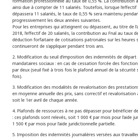
formation professionnelle au taux de 0,55 %. La contribution 
ainsi due à compter de 11 salariés. Toutefois, lorsque l’effectif
dépassera 11 salariés, le taux de 0,55 % sera maintenu pendan
progressivement les deux années suivantes.
Pour les entreprises qui atteignent ou dépassent, au titre de 
2018, l’effectif de 20 salariés, la contribution au Fnal au taux d
déduction forfaitaire de cotisations patronales sur les heures
continueront de s’appliquer pendant trois ans.
2. Modification du seuil d’imposition des indemnités de départ
mandataires sociaux : en cas de cessation forcée des fonctions,
par deux (seuil fixé à trois fois le plafond annuel de la sécurité 
fois).
3. Modification des modalités de revalorisation des prestations
en moyenne annuelle des prix, sans correctif et revalorisation
soit le 1er avril de chaque année.
4. Plafonds de ressources à ne pas dépasser pour bénéficier de l
: ces plafonds sont relevés, soit 1 000 € par mois pour l’aide jur
1 500 € par mois pour l’aide juridictionnelle partielle.
5. Imposition des indemnités journalières versées aux travailleu