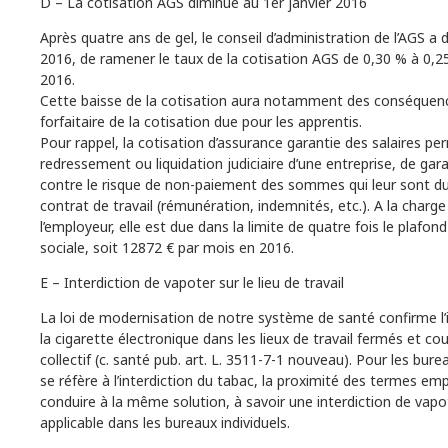
D – La cotisation AGS diminue au 1er janvier 2016
Après quatre ans de gel, le conseil d’administration de l’AGS a d
2016, de ramener le taux de la cotisation AGS de 0,30 % à 0,25
2016.
Cette baisse de la cotisation aura notamment des conséquen
forfaitaire de la cotisation due pour les apprentis.
Pour rappel, la cotisation d’assurance garantie des salaires pe
redressement ou liquidation judiciaire d’une entreprise, de garan
contre le risque de non-paiement des sommes qui leur sont d
contrat de travail (rémunération, indemnités, etc.). A la charge
l’employeur, elle est due dans la limite de quatre fois le plafond
sociale, soit 12872 € par mois en 2016.
E – Interdiction de vapoter sur le lieu de travail
La loi de modernisation de notre système de santé confirme l’in
la cigarette électronique dans les lieux de travail fermés et co
collectif (c. santé pub. art. L. 3511-7-1 nouveau). Pour les bureau
se réfère à l’interdiction du tabac, la proximité des termes em
conduire à la même solution, à savoir une interdiction de vap
applicable dans les bureaux individuels.