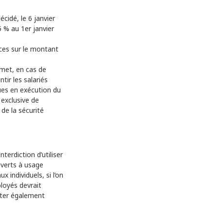
écidé, le 6 janvier
 % au 1er janvier
ces sur le montant
rmet, en cas de
tir les salariés
ues en exécution du
 exclusive de
 de la sécurité
terdiction d’utiliser
uverts à usage
x individuels, si l’on
ployés devrait
oter également