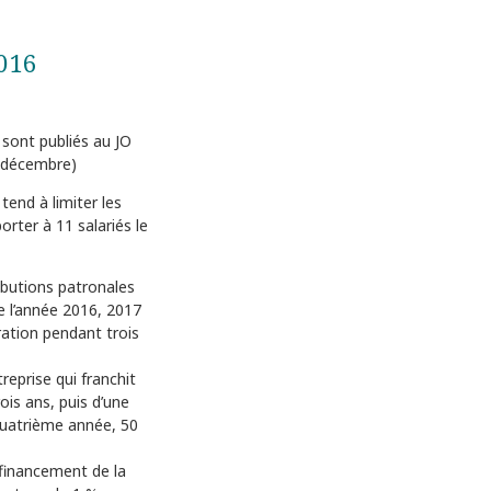
016
 sont publiés au JO
 décembre)
tend à limiter les
orter à 11 salariés le
ributions patronales
e l’année 2016, 2017
ration pendant trois
reprise qui franchit
ois ans, puis d’une
quatrième année, 50
 financement de la