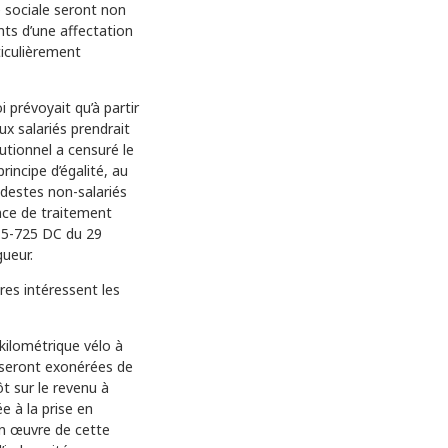
é sociale seront non
nts d’une affectation
iculièrement
 prévoyait qu’à partir
ux salariés prendrait
utionnel a censuré le
rincipe d’égalité, au
odestes non-salariés
ence de traitement
2015-725 DC du 29
ueur.
res intéressent les
s kilométrique vélo à
 seront exonérées de
ôt sur le revenu à
e à la prise en
en œuvre de cette