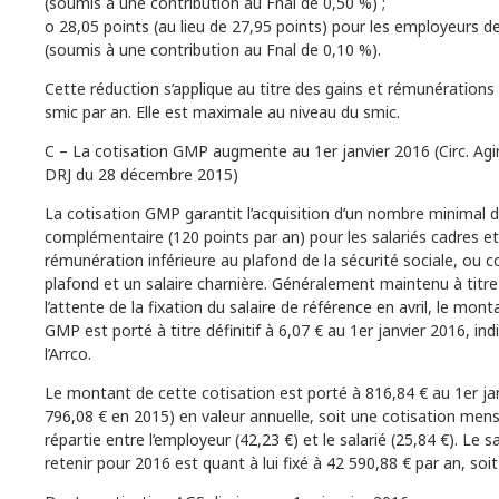
(soumis à une contribution au Fnal de 0,50 %) ;
o 28,05 points (au lieu de 27,95 points) pour les employeurs d
(soumis à une contribution au Fnal de 0,10 %).
Cette réduction s’applique au titre des gains et rémunérations
smic par an. Elle est maximale au niveau du smic.
C – La cotisation GMP augmente au 1er janvier 2016 (Circ. Agi
DRJ du 28 décembre 2015)
La cotisation GMP garantit l’acquisition d’un nombre minimal d
complémentaire (120 points par an) pour les salariés cadres e
rémunération inférieure au plafond de la sécurité sociale, ou 
plafond et un salaire charnière. Généralement maintenu à titre
l’attente de la fixation du salaire de référence en avril, le mont
GMP est porté à titre définitif à 6,07 € au 1er janvier 2016, indi
l’Arrco.
Le montant de cette cotisation est porté à 816,84 € au 1er ja
796,08 € en 2015) en valeur annuelle, soit une cotisation mens
répartie entre l’employeur (42,23 €) et le salarié (25,84 €). Le s
retenir pour 2016 est quant à lui fixé à 42 590,88 € par an, soi