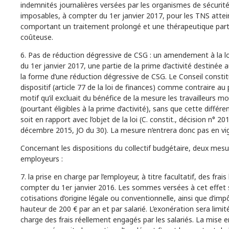
indemnités journalières versées par les organismes de sécurit
imposables, à compter du 1er janvier 2017, pour les TNS attei
comportant un traitement prolongé et une thérapeutique part
coûteuse.
6. Pas de réduction dégressive de CSG : un amendement à la loi
du 1er janvier 2017, une partie de la prime d’activité destinée a
la forme d’une réduction dégressive de CSG. Le Conseil constit
dispositif (article 77 de la loi de finances) comme contraire au p
motif qu’il excluait du bénéfice de la mesure les travailleurs m
(pourtant éligibles à la prime d’activité), sans que cette différ
soit en rapport avec l’objet de la loi (C. constit., décision n° 
décembre 2015, JO du 30). La mesure n’entrera donc pas en vig
Concernant les dispositions du collectif budgétaire, deux mesu
employeurs :
7. la prise en charge par l’employeur, à titre facultatif, des frai
compter du 1er janvier 2016. Les sommes versées à cet effet
cotisations d’origine légale ou conventionnelle, ainsi que d’imp
hauteur de 200 € par an et par salarié. L’exonération sera limité
charge des frais réellement engagés par les salariés. La mise 