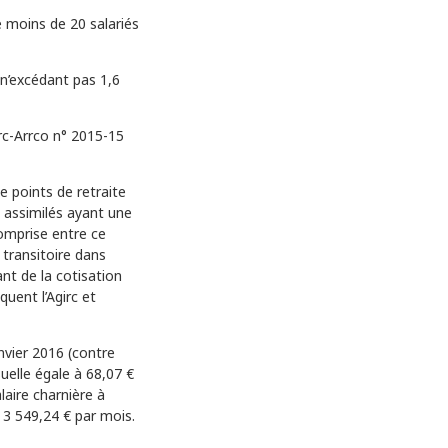
e moins de 20 salariés
 n’excédant pas 1,6
rc-Arrco n° 2015-15
e points de retraite
t assimilés ayant une
comprise entre ce
 transitoire dans
ant de la cotisation
quent l’Agirc et
nvier 2016 (contre
uelle égale à 68,07 €
alaire charnière à
t 3 549,24 € par mois.