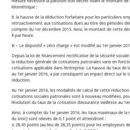
mesure nécessite la parution d’un décret fixant le montant de 
kilométrique ;
8. la hausse de la déduction forfaitaire pour les particuliers em
rétroactivement aux cotisations dues au titre des périodes d’
compter du 1er décembre 2015. Ainsi, le montant de cette déd
€ par heure.
B – Le dispositif « zéro charge » est modifié au 1er janvier 20
Depuis la loi de financement rectificative de la sécurité social
la réduction générale de cotisations patronales varie en fonct
cotisations applicable dans l’entreprise. La hausse du taux de la
au 1er janvier 2016, a par conséquent un impact direct sur le 
réduction.
Au 1er janvier 2016, les modalités de calcul de cette réduction
cotisations sociales patronales sont à nouveau modifiées, po
l’évolution du taux de la cotisation d’assurance vieillesse au 1er
Ainsi, à compter du 1er janvier 2016, les taux maximaux de la 
du smic) sont relevés de 0,1 point et atteindront :
o 28,45 points (au lieu de 28,35 points) pour les employeurs de