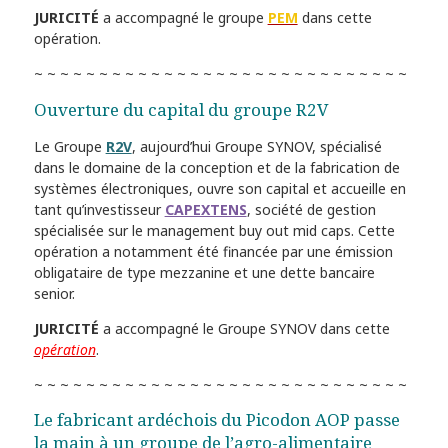
JURICITÉ
a accompagné le groupe
PEM
dans cette
opération.
~ ~ ~ ~ ~ ~ ~ ~ ~ ~ ~ ~ ~ ~ ~ ~ ~ ~ ~ ~ ~ ~ ~ ~ ~ ~ ~ ~ ~
Ouverture du capital du groupe R2V
Le Groupe
R2V
, aujourd’hui Groupe SYNOV, spécialisé
dans le domaine de la conception et de la fabrication de
systèmes électroniques, ouvre son capital et accueille en
tant qu’investisseur
CAPEXTENS
, société de gestion
spécialisée sur le management buy out mid caps. Cette
opération a notamment été financée par une émission
obligataire de type mezzanine et une dette bancaire
senior.
JURICITÉ
a accompagné le Groupe SYNOV dans cette
opération
.
~ ~ ~ ~ ~ ~ ~ ~ ~ ~ ~ ~ ~ ~ ~ ~ ~ ~ ~ ~ ~ ~ ~ ~ ~ ~ ~ ~ ~
Le fabricant ardéchois du Picodon AOP passe
la main à un groupe de l’agro-alimentaire