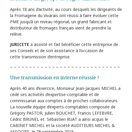
Après 18 ans d’activité, au cours desquels les dirigeants de
la Fromagerie du Vivarais ont réussi à faire évoluer cette
PME jusqu’à un niveau régional, un grand fabricant et
distributeur de fromages français vient de prendre la
relève.
JURICITE
a assisté et fait bénéficier cette entreprise de
ses Conseils et de son assistance à l’occasion de
cette transmission d’entreprise.
~ ~ ~ ~ ~ ~ ~ ~ ~ ~ ~ ~ ~ ~ ~ ~ ~ ~ ~ ~ ~ ~ ~ ~ ~ ~ ~ ~ ~
Une transmission en interne réussie !
Après 40 ans d’exercice, Monsieur Jean-Jacques MICHEL a
cédé ses activités d’expertise-comptable et de
commissariat aux comptes à de proches collaborateurs.
La nouvelle équipe d’experts-comptables composée de
Grégory PASTOR, Julien BOUCHET, Francis LEFEBVRE,
Cédric BRUNEL et Sébastien RUAT a ainsi acquis le
CABINET MICHEL et la société AUDITEURS MICHEL &
ASSOCIES, le 28 septembre 2016.