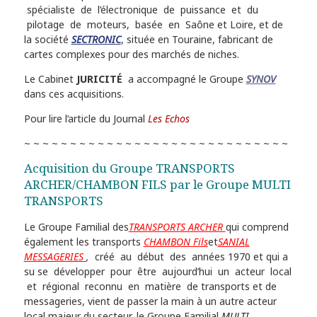
spécialiste de l’électronique de puissance et du
pilotage de moteurs, basée en Saône et Loire, et de
la société
SECTRONIC
, située en Touraine, fabricant de
cartes complexes pour des marchés de niches.
Le Cabinet
JURICITÉ
a accompagné le Groupe
SYNOV
dans ces acquisitions.
Pour lire l’article du Journal
Les Echos
~ ~ ~ ~ ~ ~ ~ ~ ~ ~ ~ ~ ~ ~ ~ ~ ~ ~ ~ ~ ~ ~ ~ ~ ~ ~ ~ ~ ~
Acquisition du Groupe TRANSPORTS
ARCHER/CHAMBON FILS par le Groupe MULTI
TRANSPORTS
Le Groupe Familial des
TRANSPORTS ARCHER
qui comprend
également les transports
CHAMBON Fils
et
SANIAL
MESSAGERIES
,
créé au début des années 1970 et qui a
su se développer pour être aujourd’hui un acteur local
et régional reconnu en matière de transports et de
messageries, vient de passer la main à un autre acteur
local majeur du secteur, le Groupe Familial
MULTI