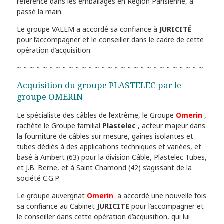
référence dans les emballages en Région Parisienne, a
passé la main.
Le groupe VALEM a accordé sa confiance à
JURICITÉ
pour l’accompagner et le conseiller dans le cadre de cette
opération d’acquisition.
~ ~ ~ ~ ~ ~ ~ ~ ~ ~ ~ ~ ~ ~ ~ ~ ~ ~ ~ ~ ~ ~ ~ ~ ~ ~ ~ ~ ~
Acquisition du groupe PLASTELEC par le
groupe OMERIN
Le spécialiste des câbles de l’extrême, le Groupe
Omerin
,
rachète le Groupe familial
Plastelec
, acteur majeur dans
la fourniture de câbles sur mesure, gaines isolantes et
tubes dédiés à des applications techniques et variées, et
basé à Ambert (63) pour la division Câble, Plastelec Tubes,
et J.B. Berne, et à Saint Chamond (42) s’agissant de la
société C.G.P.
Le groupe auvergnat
Omerin
a accordé une nouvelle fois
sa confiance au Cabinet
JURICITE
pour l’accompagner et
le conseiller dans cette opération d’acquisition, qui lui