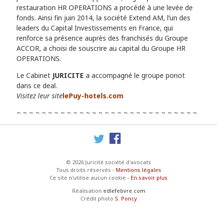
restauration HR OPERATIONS a procédé à une levée de
fonds. Ainsi fin juin 2014, la société Extend AM, l’un des
leaders du Capital Investissements en France, qui
renforce sa présence auprès des franchisés du Groupe
ACCOR, a choisi de souscrire au capital du Groupe HR
OPERATIONS.
Le Cabinet
JURICITE
a accompagné le groupe ponot
dans ce deal.
Visitez leur site
lePuy-hotels.com
~ ~ ~ ~ ~ ~ ~ ~ ~ ~ ~ ~ ~ ~ ~ ~ ~ ~ ~ ~ ~ ~ ~ ~ ~ ~ ~ ~ ~
Twitter
Facebook
© 2026 Juricité société d'avocats
Tous droits réservés -
Mentions légales
Ce site n'utilise aucun cookie -
En savoir plus
Réalisation
edlefebvre.com
Crédit photo
S. Poncy