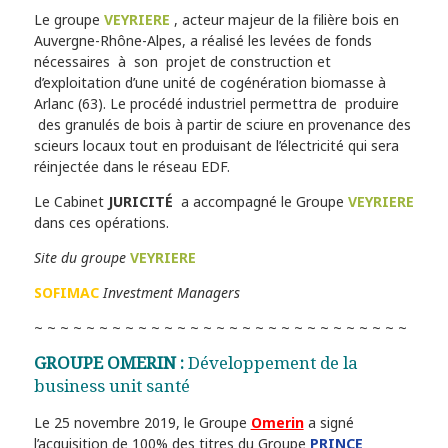
Le groupe
VEYRIERE
, acteur majeur de la filière bois en
Auvergne-Rhône-Alpes, a réalisé les levées de fonds
nécessaires à son projet de construction et
d’exploitation d’une unité de cogénération biomasse à
Arlanc (63). Le procédé industriel permettra de produire
des granulés de bois à partir de sciure en provenance des
scieurs locaux tout en produisant de l’électricité qui sera
réinjectée dans le réseau EDF.
Le Cabinet
JURICITÉ
a accompagné le Groupe
VEYRIERE
dans ces opérations.
Site du groupe
VEYRIERE
SOFIMAC
Investment Managers
~ ~ ~ ~ ~ ~ ~ ~ ~ ~ ~ ~ ~ ~ ~ ~ ~ ~ ~ ~ ~ ~ ~ ~ ~ ~ ~ ~ ~
GROUPE OMERIN :
Développement de la
business unit santé
Le 25 novembre 2019, le Groupe
Omerin
a signé
l’acquisition de 100% des titres du Groupe
PRINCE